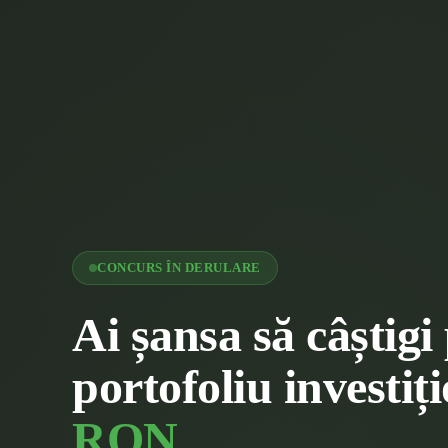
CONCURS ÎN DERULARE
Ai șansa să câștigi
portofoliu investiț
RON