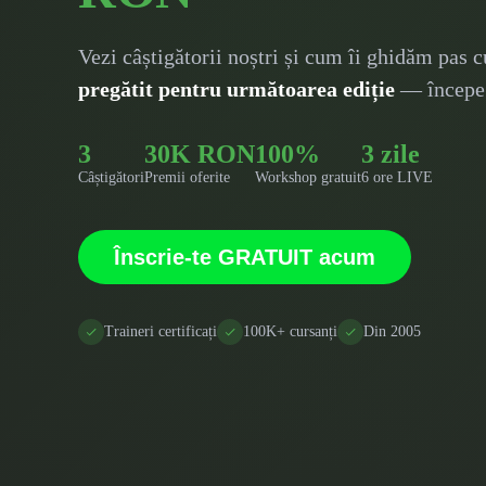
Vezi câștigătorii noștri și cum îi ghidăm pas c
pregătit pentru următoarea ediție
— începe 
3
30K RON
100%
3 zile
Câștigători
Premii oferite
Workshop gratuit
6 ore LIVE
Înscrie-te GRATUIT acum
Traineri certificați
100K+ cursanți
Din 2005