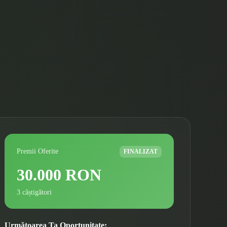
Premii Oferite
FINALIZAT
30.000 RON
3 câștigători
Următoarea Ta Oportunitate: