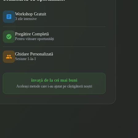
Workshop Gratuit
3 zile intensive
Pregătire Completă
Pentru viitoare oportunități
Ghidare Personalizată
Sesiune 1-la-1
învață de la cei mai buni
Aceleași metode care i-au ajutat pe câștigătorii noștri