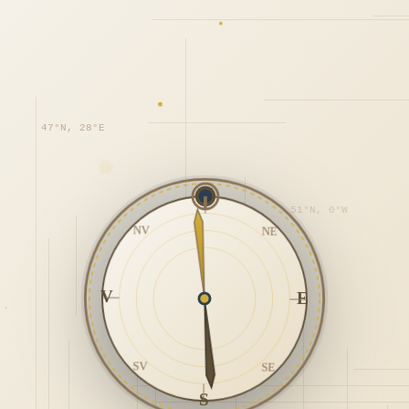
47°N, 28°E
N
51°N, 0°W
NV
NE
V
E
SV
SE
S