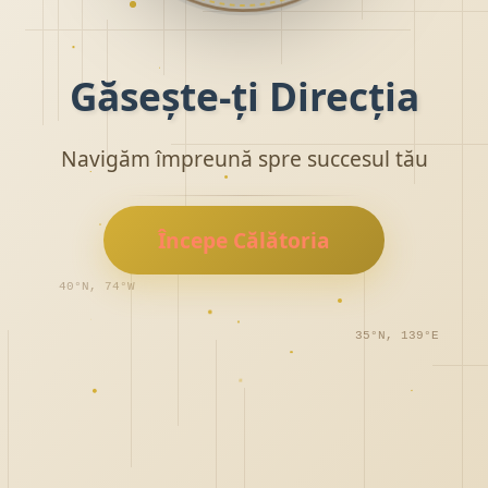
Găsește-ți Direcția
Navigăm împreună spre succesul tău
Începe Călătoria
40°N, 74°W
35°N, 139°E