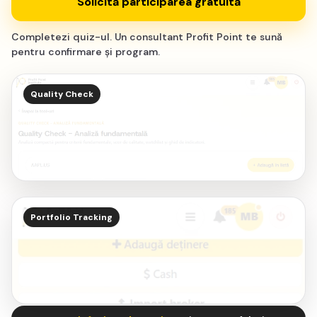
Solicită participarea gratuită
Completezi quiz-ul. Un consultant Profit Point te sună
pentru confirmare și program.
Quality Check
82
Portfolio Tracking
SCOR
Profitabilitate
clar