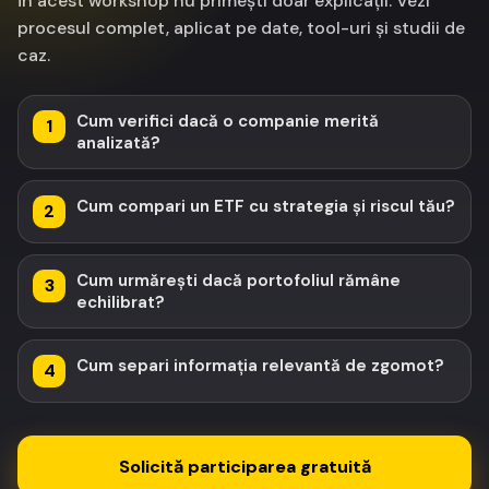
În acest workshop nu primești doar explicații. Vezi
procesul complet, aplicat pe date, tool-uri și studii de
caz.
Cum verifici dacă o companie merită
1
analizată?
Cum compari un ETF cu strategia și riscul tău?
2
Cum urmărești dacă portofoliul rămâne
3
echilibrat?
Cum separi informația relevantă de zgomot?
4
Solicită participarea gratuită