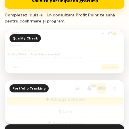
Solicită participarea gratuită
Completezi quiz-ul. Un consultant Profit Point te sună
pentru confirmare și program.
Quality Check
82
Portfolio Tracking
SCOR
Profitabilitate
clar