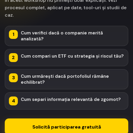
În acest workshop nu primești doar explicații. Vezi
procesul complet, aplicat pe date, tool-uri și studii de
caz.
Cum verifici dacă o companie merită
1
analizată?
Cum compari un ETF cu strategia și riscul tău?
2
Cum urmărești dacă portofoliul rămâne
3
echilibrat?
Cum separi informația relevantă de zgomot?
4
Solicită participarea gratuită