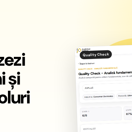
zezi
Quality Check
 și
oluri