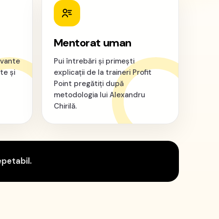
Mentorat uman
evante
Pui întrebări și primești
te și
explicații de la traineri Profit
Point pregătiți după
metodologia lui Alexandru
Chirilă.
epetabil.