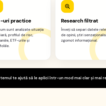
-uri practice
Research filtrat
cum sunt analizate situația
Înveți să separi datele rel
iară, profilul de risc,
de opinii, știri senzaționalis
iile, ETF-urile și
zgomot informațional.
oliile.
emul te ajută să le aplici într-un mod mai clar și mai r