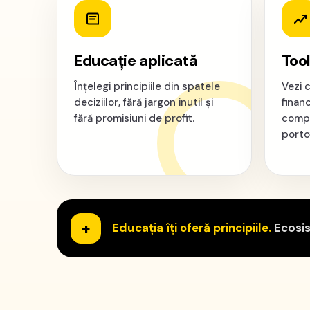
Educație aplicată
Tool
Înțelegi principiile din spatele
Vezi 
deciziilor, fără jargon inutil și
financ
fără promisiuni de profit.
compan
portof
+
Educația îți oferă principiile.
Ecosist