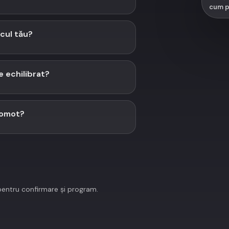
cum po
cul tău?
 echilibrat?
gomot?
pentru confirmare și program.