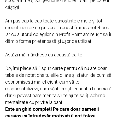
scop anume și să gestionezi eficient banii pe care îi
câștigi.
Am pus cap la cap toate cunoștințele mele și tot
modul meu de organizare în acest frumos notebook
iar cu ajutorul colegilor din Profit Point am reușit să îi
dăm o forma prietenoasă și ușor de utilizat.
Astăzi mă mândresc cu această carte!
DA, îmi place să îi spun carte pentru că nu are doar
tabele de notat cheltuielile ci are și sfaturi de cum să
economisești mai eficient, cum să te
responsabilizezi, cum să îți crești educația financiară
dar și povestioare menita să te ajute să îți schimbi
mentalitate cu privire la bani.
Este un ghid complet! Pe care doar oamenii
curajoși și întradevăr motivați îl pot foloși.