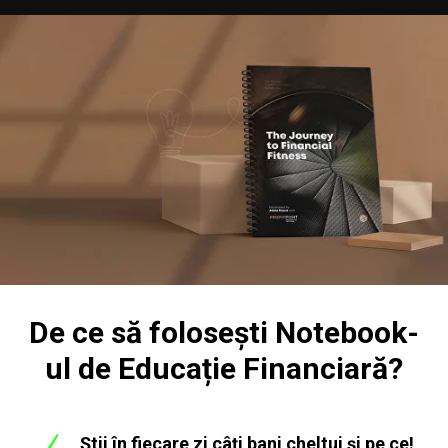
De ce să folosești Notebook-
ul de Educație Financiară?
Știi în fiecare zi câți bani cheltui și pe ce!