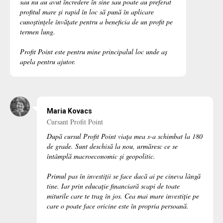
sau nu au avut încredere în sine sau poate au preferat
profitul mare și rapid în loc să pună în aplicare
cunoștințele învățate pentru a beneficia de un profit pe
termen lung.
Profit Point este pentru mine principalul loc unde aș
apela pentru ajutor.
Maria Kovacs
Cursant Profit Point
După cursul Profit Point viața mea s-a schimbat la 180
de grade. Sunt deschisă la nou, urmăresc ce se
întâmplă macroeconomic și geopolitic.
Primul pas în investiții se face dacă ai pe cineva lângă
tine. Iar prin educație financiară scapi de toate
miturile care te trag în jos. Cea mai mare investiție pe
care o poate face oricine este în propria persoană.