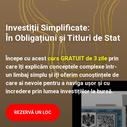
Investiții Simplificate:
În Obligațiuni și Titluri de Stat
Începe cu acest
curs GRATUIT de 3 zile
prin
care îți explicăm conceptele complexe într-
un limbaj simplu și îți oferim cunoștințele de
care ai nevoie pentru a naviga ușor și cu
încredere prin lumea investițiilor la bursă.
REZERVĂ UN LOC