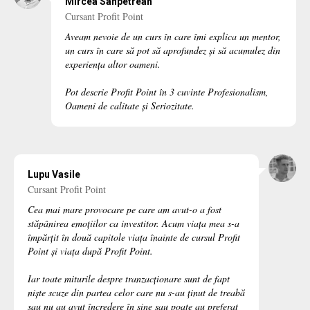
Mircea Sânpetrean
Cursant Profit Point
Aveam nevoie de un curs în care îmi explica un mentor,
un curs în care să pot să aprofundez și să acumulez din
experiența altor oameni.
Pot descrie Profit Point în 3 cuvinte Profesionalism,
Oameni de calitate și Seriozitate.
Lupu Vasile
Cursant Profit Point
Cea mai mare provocare pe care am avut-o a fost
stăpânirea emoțiilor ca investitor. Acum viața mea s-a
împărțit în două capitole viața înainte de cursul Profit
Point și viața după Profit Point.
Iar toate miturile despre tranzacționare sunt de fapt
niște scuze din partea celor care nu s-au ținut de treabă
sau nu au avut încredere în sine sau poate au preferat