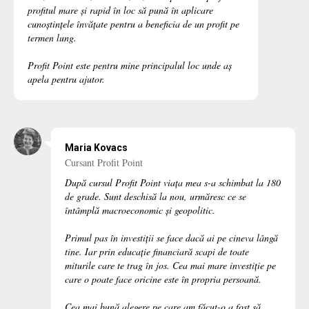
profitul mare și rapid în loc să pună în aplicare
cunoștințele învățate pentru a beneficia de un profit pe
termen lung.
Profit Point este pentru mine principalul loc unde aș
apela pentru ajutor.
Maria Kovacs
Cursant Profit Point
După cursul Profit Point viața mea s-a schimbat la 180
de grade. Sunt deschisă la nou, urmăresc ce se
întâmplă macroeconomic și geopolitic.
Primul pas în investiții se face dacă ai pe cineva lângă
tine. Iar prin educație financiară scapi de toate
miturile care te trag în jos. Cea mai mare investiție pe
care o poate face oricine este în propria persoană.
Cea mai bună alegere pe care am făcut-o a fost să