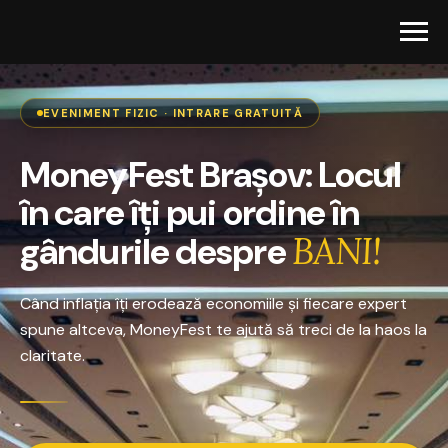
EVENIMENT FIZIC · INTRARE GRATUITĂ
MoneyFest Brașov: Locul
în care îți pui ordine în
gândurile despre
BANI!
Când inflația îți erodează economiile și fiecare expert
spune altceva, MoneyFest te ajută să treci de la haos la
claritate.