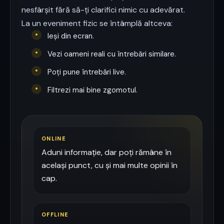
nesfârșit fără să-ți clarifici nimic cu adevărat.
La un eveniment fizic se întâmplă altceva:
•
Ieși din ecran.
•
Vezi oameni reali cu întrebări similare.
•
Poți pune întrebări live.
•
Filtrezi mai bine zgomotul.
ONLINE
Aduni informație, dar poți rămâne în
același punct, cu și mai multe opinii în
cap.
OFFLINE