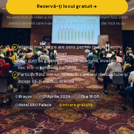
Rezervă-ți locul gratuit
Nu este încă un video și nici încă o opinie. Este un eveniment fizic creat
pentru oamenii care s-au săturat să adune informații, dar încă nu au
claritate.
Înțelegi mai clar ce are sens pentru tine, nu pentru
"experții" de pe internet
Vezi cum să gândești despre economii, investiții și
risc într-o perioadă instabilă
Participi fizic într-un spațiu în care ieși din confuzie și
începi să-ți clarifici direcția
Brașov
21 Aprilie 2026
Ora 18:00
Hotel ARO Palace
Intrare gratuită