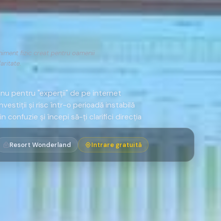
niment fizic creat pentru oamenii
aritate.
, nu pentru "experții" de pe internet
estiții și risc într-o perioadă instabilă
in confuzie și începi să-ți clarifici direcția
Resort Wonderland
Intrare gratuită