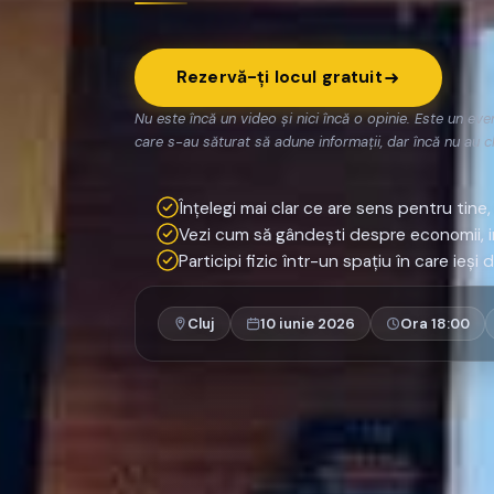
Rezervă-ți locul gratuit
Nu este încă un video și nici încă o opinie. Este un eve
care s-au săturat să adune informații, dar încă nu au cl
Înțelegi mai clar ce are sens pentru tine
Vezi cum să gândești despre economii, inv
Participi fizic într-un spațiu în care ieși d
Cluj
10 iunie 2026
Ora 18:00