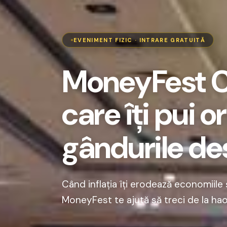
EVENIMENT FIZIC · INTRARE GRATUITĂ
MoneyFest Cl
care îți pui o
gândurile d
Când inflația îți erodează economiile 
MoneyFest te ajută să treci de la haos