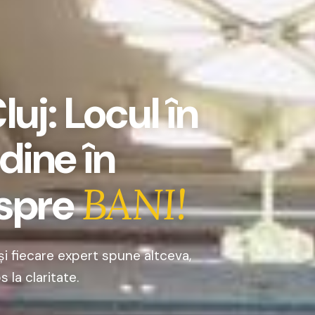
uj: Locul în
rdine în
espre
BANI!
și fiecare expert spune altceva,
 la claritate.