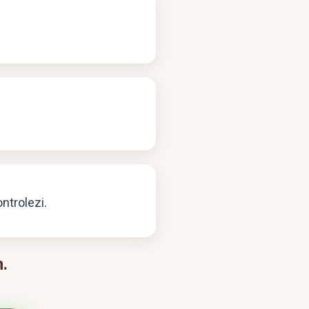
ontrolezi.
.