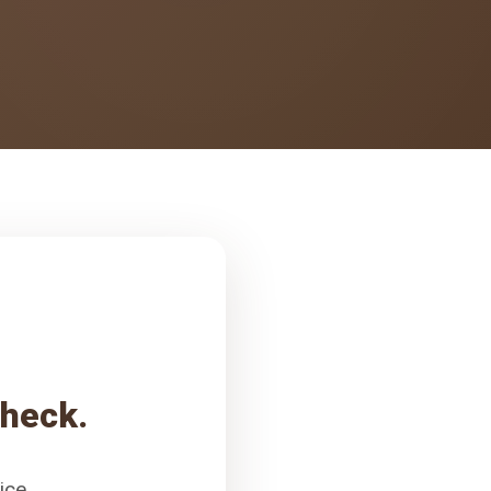
check.
ice.