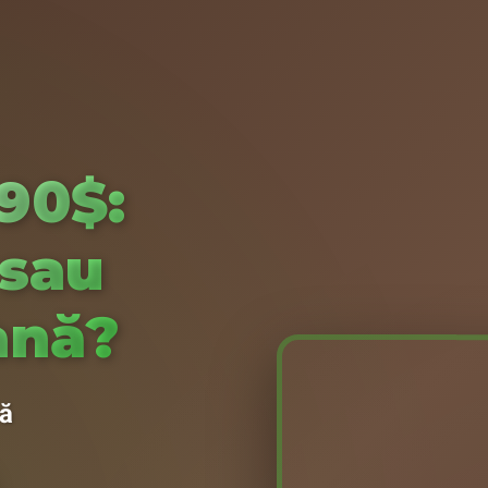
890$:
 sau
ană?
lă