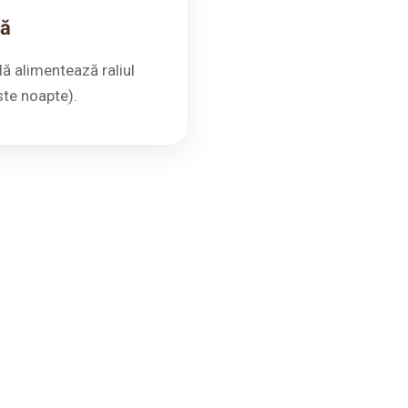
lă
lă alimentează raliul
ste noapte).