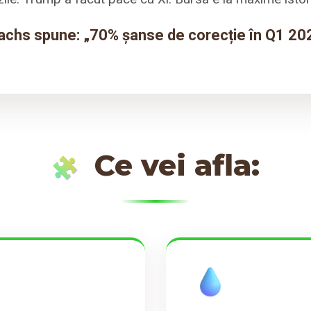
chs spune: „70% șanse de corecție în Q1 202
Ce vei afla: