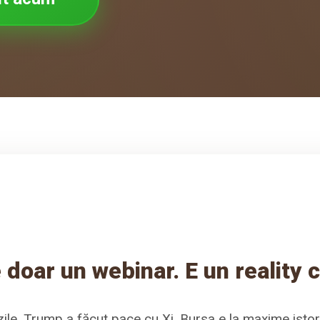
 doar un webinar. E un reality 
ile. Trump a făcut pace cu Xi. Bursa e la maxime istor