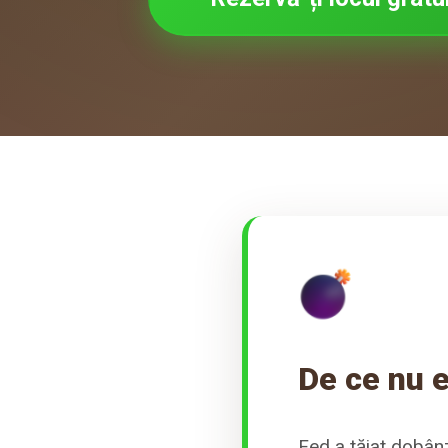
De ce nu e
Fed a tăiat dobânz