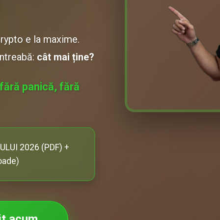
Crypto e la maxime.
întreabă:
cât mai ține?
 fără panică, fără
LUI 2026 (PDF) +
soade)
uit acum