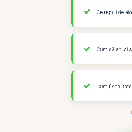
Ce reguli de alo
Cum să aplici s
Cum fiscalitatea