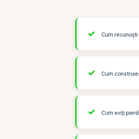
Cum recunoști un
Cum construieșt
Cum eviți pierd