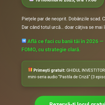
Piețele par de neoprit. Dobânzile scad. 
Dar când totul urcă… doar câțiva se mai 
Află ce faci cu banii tăi în 2026 —
FOMO, cu strategie clară.
Primești gratuit:
GHIDUL INVESTITORU
mini-seria audio "Pastila de Criză" (3 epi
Rezervă-ți locul grat