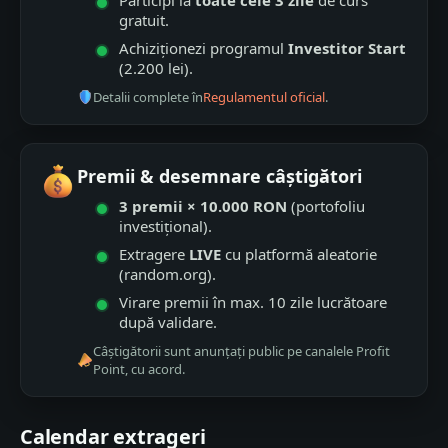
Participi la
toate cele 3 zile
de curs
gratuit.
Achiziționezi programul
Investitor Start
(2.200 lei).
Detalii complete în
Regulamentul oficial
.
Premii & desemnare câștigători
3 premii × 10.000 RON
(portofoliu
investițional).
Extragere
LIVE
cu platformă aleatorie
(random.org).
Virare premii în max. 10 zile lucrătoare
după validare.
Câștigătorii sunt anunțați public pe canalele Profit
Point, cu acord.
Calendar extrageri