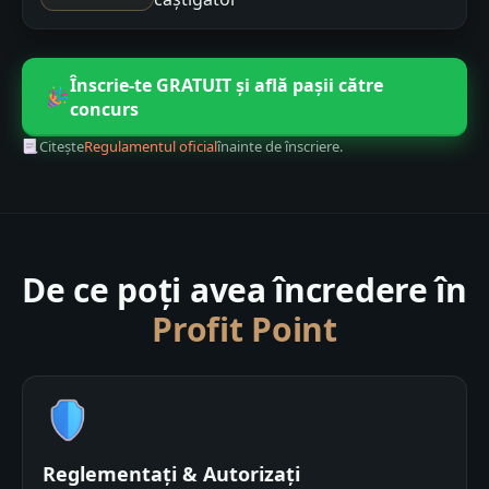
Înscrie-te GRATUIT și află pașii către
concurs
Citește
Regulamentul oficial
înainte de înscriere.
De ce poți avea încredere în
Profit Point
Reglementați & Autorizați