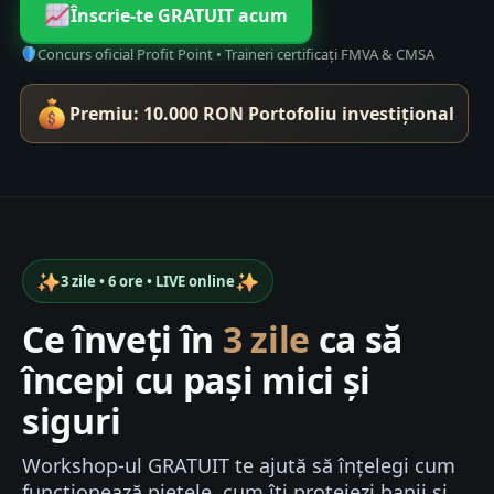
Înscrie-te GRATUIT acum
Concurs oficial Profit Point • Traineri certificați FMVA & CMSA
Premiu:
10.000 RON
Portofoliu investițional
3 zile • 6 ore • LIVE online
Ce înveți în
3 zile
ca să
începi cu pași mici și
siguri
Workshop-ul GRATUIT te ajută să înțelegi cum
funcționează piețele, cum îți protejezi banii și